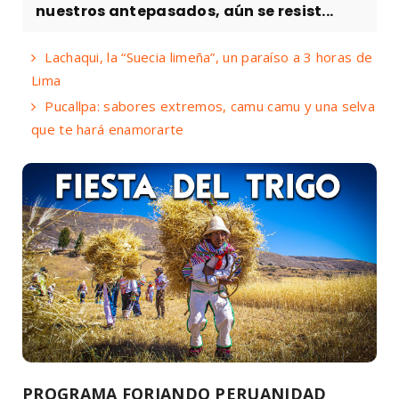
nuestros antepasados, aún se resist...
Lachaqui, la “Suecia limeña”, un paraíso a 3 horas de
Lima
Pucallpa: sabores extremos, camu camu y una selva
que te hará enamorarte
PROGRAMA FORJANDO PERUANIDAD