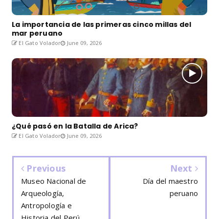
La importancia de las primeras cinco millas del
mar peruano
El Gato Volador
June 09, 2026
¿Qué pasó en la Batalla de Arica?
El Gato Volador
June 09, 2026
Previous
Next
Museo Nacional de
Día del maestro
Arqueología,
peruano
Antropología e
Historia del Perú