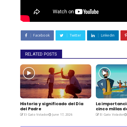
Facebook
Twitter
Linkedin
RELATED POSTS
Historia y significado del Día
La importanci
del Padre
cinco millas 
El Gato Volador
June 17, 2026
El Gato Volador