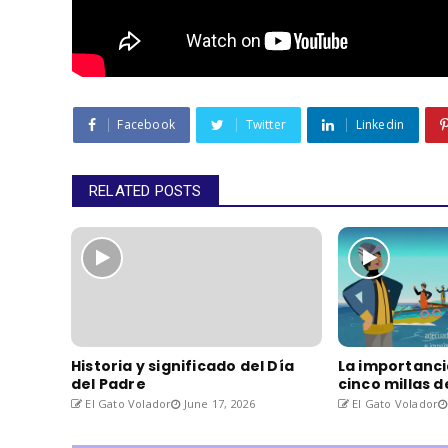
Facebook
Twitter
Linkedin
RELATED POSTS
Historia y significado del Día
La importanci
del Padre
cinco millas 
El Gato Volador
June 17, 2026
El Gato Volador