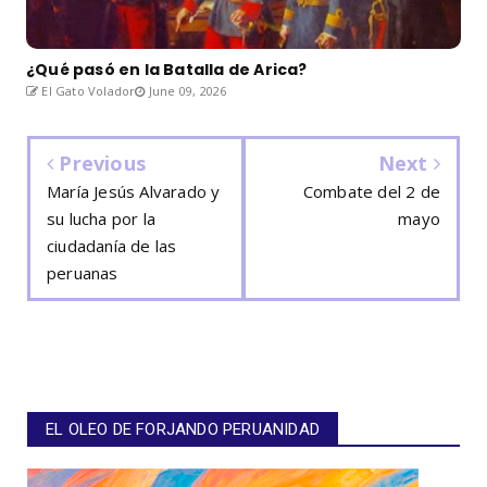
¿Qué pasó en la Batalla de Arica?
El Gato Volador
June 09, 2026
Previous
Next
María Jesús Alvarado y
Combate del 2 de
su lucha por la
mayo
ciudadanía de las
peruanas
EL OLEO DE FORJANDO PERUANIDAD