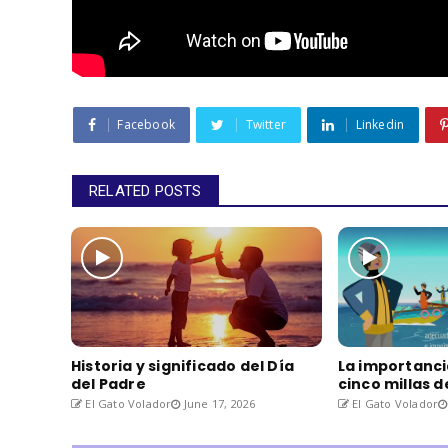
Facebook
Twitter
Linkedin
RELATED POSTS
Historia y significado del Día
La importanci
del Padre
cinco millas 
El Gato Volador
June 17, 2026
El Gato Volador