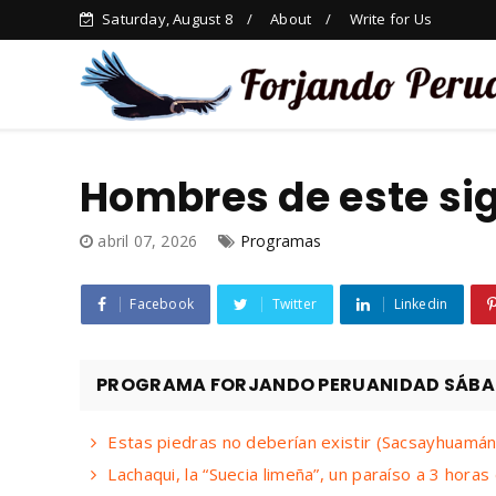
Saturday, August 8
About
Write for Us
Hombres de este sigl
abril 07, 2026
Programas
Facebook
Twitter
Linkedin
PROGRAMA FORJANDO PERUANIDAD SÁBADO
Estas piedras no deberían existir (Sacsayhuamán
Lachaqui, la “Suecia limeña”, un paraíso a 3 horas