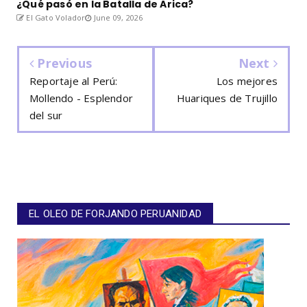
¿Qué pasó en la Batalla de Arica?
El Gato Volador
June 09, 2026
Previous
Next
Reportaje al Perú:
Los mejores
Mollendo - Esplendor
Huariques de Trujillo
del sur
EL OLEO DE FORJANDO PERUANIDAD