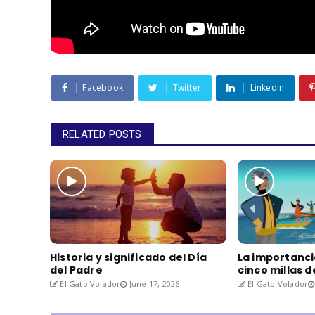
Facebook
Twitter
Linkedin
RELATED POSTS
Historia y significado del Día
La importanci
del Padre
cinco millas 
El Gato Volador
June 17, 2026
El Gato Volador