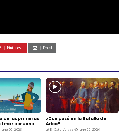
Pinterest
Email
a de las primeras
¿Qué pasó en la Batalla de
del mar peruano
Arica?
June 09, 2026
El Gato Volador
June 09, 2026