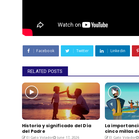
Facebook
Twitter
Linkedin
RELATED POSTS
Historia y significado del Día
La importanci
del Padre
cinco millas 
El Gato Volador
June 17, 2026
El Gato Volador