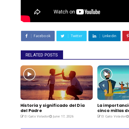
Facebook
Twitter
Linkedin
RELATED POSTS
Historia y significado del Día
La importanci
del Padre
cinco millas 
El Gato Volador
June 17, 2026
El Gato Volador