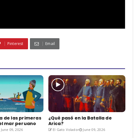
Pinterest
Email
a de las primeras
¿Qué pasó en la Batalla de
del mar peruano
Arica?
June 09, 2026
El Gato Volador
June 09, 2026