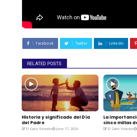
Facebook
Twitter
Linkedin
RELATED POSTS
Historia y significado del Día
La importanci
del Padre
cinco millas 
El Gato Volador
June 17, 2026
El Gato Volador