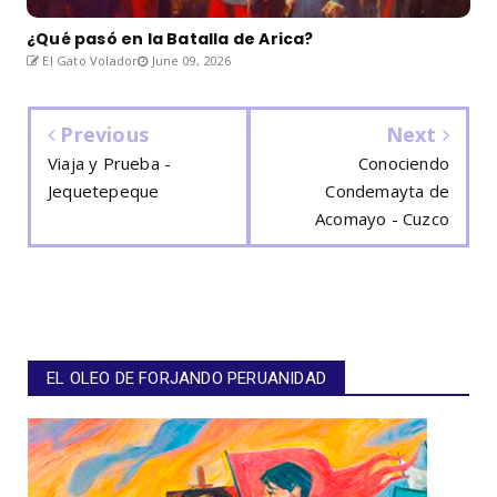
¿Qué pasó en la Batalla de Arica?
El Gato Volador
June 09, 2026
Previous
Next
Viaja y Prueba -
Conociendo
Jequetepeque
Condemayta de
Acomayo - Cuzco
EL OLEO DE FORJANDO PERUANIDAD