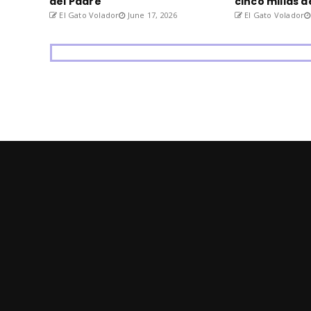
del Padre
cinco millas 
El Gato Volador
June 17, 2026
El Gato Volador