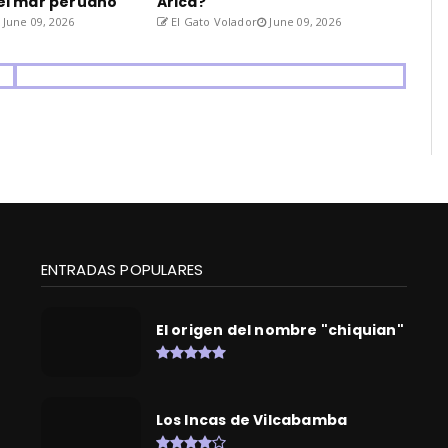
del mar peruano
Arica?
June 09, 2026
El Gato Volador
June 09, 2026
ENTRADAS POPULARES
El origen del nombre "chiquian"
Los Incas de Vilcabamba