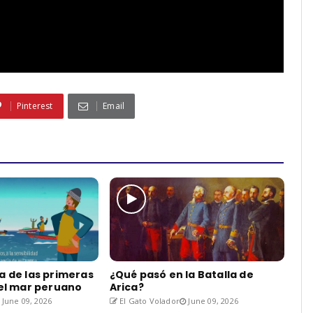
Pinterest
Email
a de las primeras
¿Qué pasó en la Batalla de
del mar peruano
Arica?
June 09, 2026
El Gato Volador
June 09, 2026