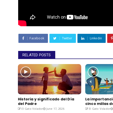
Facebook
Twitter
Linkedin
RELATED POSTS
Historia y significado del Día
La importanci
del Padre
cinco millas 
El Gato Volador
June 17, 2026
El Gato Volador