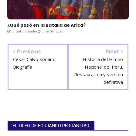
¿Qué pasó en la Batalla de Arica?
El Gato Volador
June 09, 2026
Previous
Next
César Calvo Soriano -
Historia del Himno
Biografía
Nacional del Perú.
Restauración y versión
definitiva
EL OLEO DE FORJANDO PERUANIDAD