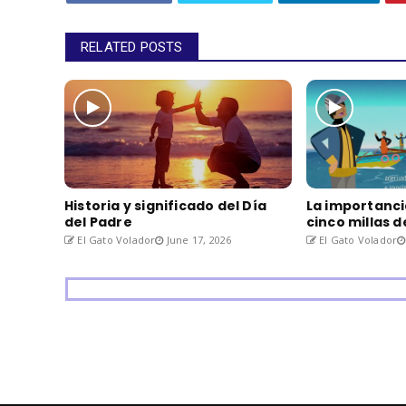
RELATED POSTS
Historia y significado del Día
La importanci
del Padre
cinco millas 
El Gato Volador
June 17, 2026
El Gato Volador