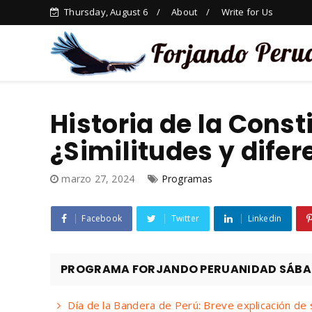
Thursday, August 6
About
Write for Us
Historia de la Const
¿Similitudes y difer
marzo 27, 2024
Programas
Facebook
Twitter
Linkedin
PROGRAMA FORJANDO PERUANIDAD SÁBAD
Día de la Bandera de Perú: Breve explicación de 