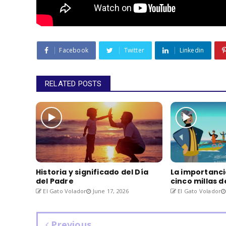
Facebook
Twitter
Linkedin
RELATED POSTS
Historia y significado del Día
La importanci
del Padre
cinco millas 
El Gato Volador
June 17, 2026
El Gato Volador
Previous