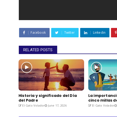
Facebook
Twitter
Linkedin
RELATED POSTS
Historia y significado del Día
La importanci
del Padre
cinco millas 
El Gato Volador
June 17, 2026
El Gato Volador