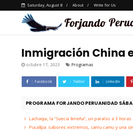
Saturday, August 8
About
Write for Us
Inmigración China e
octubre 17, 2023
Programas
Facebook
Twitter
Linkedin
PROGRAMA FORJANDO PERUANIDAD SÁBADO
Lachaqui, la “Suecia limeña”, un paraíso a 3 horas
Pucallpa: sabores extremos, camu camu y una se