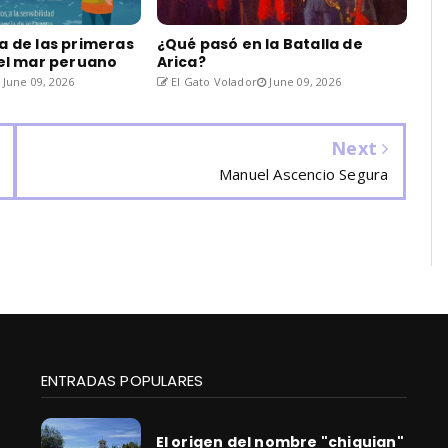
a de las primeras
¿Qué pasó en la Batalla de
del mar peruano
Arica?
June 09, 2026
El Gato Volador
June 09, 2026
Next
Manuel Ascencio Segura
ENTRADAS POPULARES
El origen del nombre "chiquian"