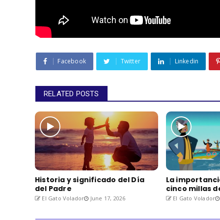
Facebook
Twitter
Linkedin
RELATED POSTS
Historia y significado del Día
La importanci
del Padre
cinco millas 
El Gato Volador
June 17, 2026
El Gato Volador