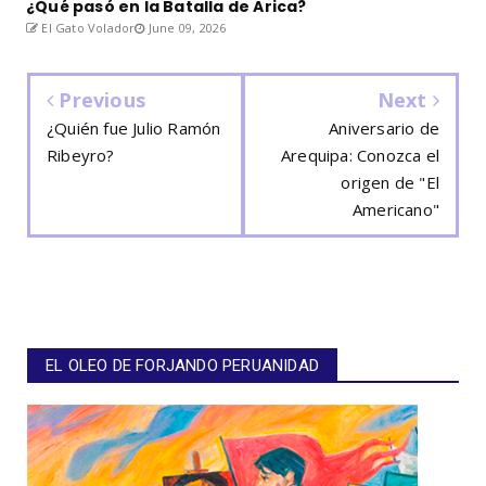
¿Qué pasó en la Batalla de Arica?
El Gato Volador
June 09, 2026
Previous
Next
¿Quién fue Julio Ramón
Aniversario de
Ribeyro?
Arequipa: Conozca el
origen de "El
Americano"
EL OLEO DE FORJANDO PERUANIDAD