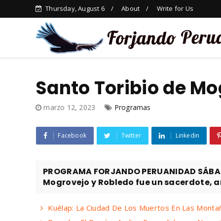
Thursday, August 6
About
Write for Us
Santo Toribio de Mo
marzo 12, 2023
Programas
Facebook
Twitter
Linkedin
PROGRAMA FORJANDO PERUANIDAD SÁBADO 
Mogrovejo y Robledo fue un sacerdote, ar
Kuélap: La Ciudad De Los Muertos En Las Monta