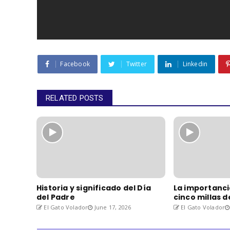
Facebook
Twitter
Linkedin
RELATED POSTS
Historia y significado del Día
La importanci
del Padre
cinco millas 
El Gato Volador
June 17, 2026
El Gato Volador