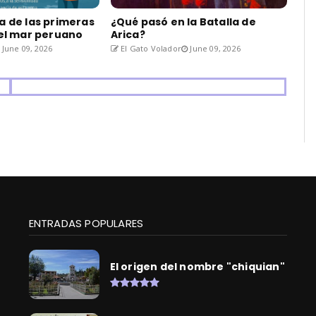
a de las primeras
¿Qué pasó en la Batalla de
del mar peruano
Arica?
June 09, 2026
El Gato Volador
June 09, 2026
ENTRADAS POPULARES
El origen del nombre "chiquian"