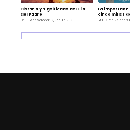
Historia y significado del Día
La importanci
del Padre
cinco millas 
El Gato Volador
June 17, 2026
El Gato Volador