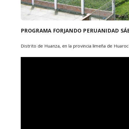
PROGRAMA FORJANDO PERUANIDAD SÁBA
Distrito de Huanza, en la provincia limeña de Huaroc