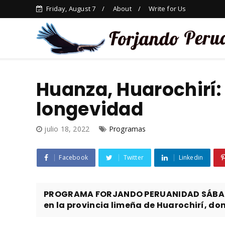
Friday, August 7
About
Write for Us
Huanza, Huarochirí: 
longevidad
julio 18, 2022
Programas
Facebook
Twitter
Linkedin
PROGRAMA FORJANDO PERUANIDAD SÁBADO 1
en la provincia limeña de Huarochirí, don