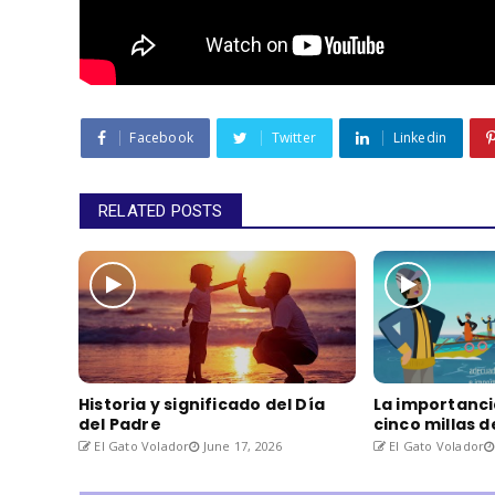
Facebook
Twitter
Linkedin
RELATED POSTS
Historia y significado del Día
La importanci
del Padre
cinco millas 
El Gato Volador
June 17, 2026
El Gato Volador