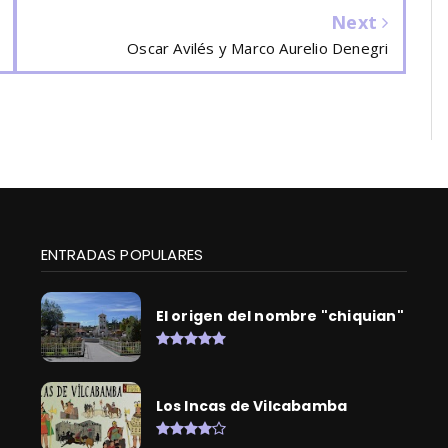
Next
Oscar Avilés y Marco Aurelio Denegri
ENTRADAS POPULARES
El origen del nombre "chiquian"
Los Incas de Vilcabamba