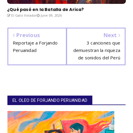
¿Qué pasó en la Batalla de Arica?
El Gato Volador
June 09, 2026
Previous
Next
Reportaje a Forjando
3 canciones que
Peruanidad
demuestran la riqueza
de sonidos del Perú
EL OLEO DE FORJANDO PERUANIDAD