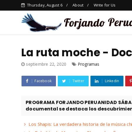
Thursday, August 6
About
Write for Us
La ruta moche - Do
septiembre 22, 2020
Programas
Facebook
Twitter
Linkedin
PROGRAMA FORJANDO PERUANIDAD SÁBADO 
documental se destaca los descubrimient
Los Shapis: La verdadera historia de la música ch