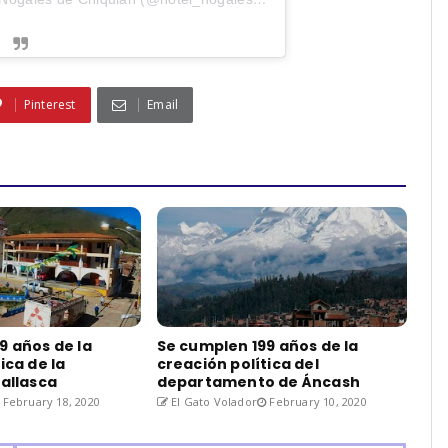
Pinterest
Email
9 años de la
Se cumplen 199 años de la
ica de la
creación política del
Pallasca
departamento de Áncash
February 18, 2020
El Gato Volador
February 10, 2020