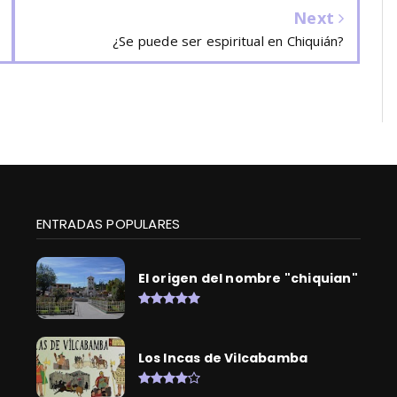
Next
¿Se puede ser espiritual en Chiquián?
ENTRADAS POPULARES
El origen del nombre "chiquian"
Los Incas de Vilcabamba