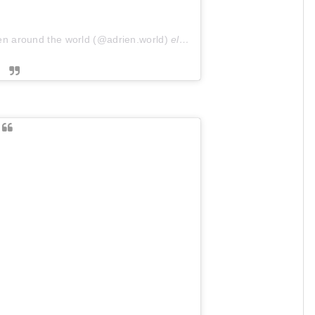
en around the world (@adrien.world)
el
7 Oct, 2018 a las 7:38 PDT