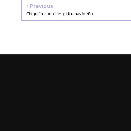
Previous
Chiquián con el espíritu navideño