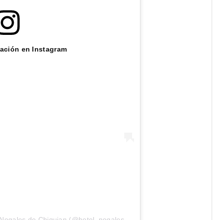
cación en Instagram
Una publicación compartida de Los Nogales de Chiquian (@hotel_nogales_chiquian)
el
31 Ago, 2018 a 