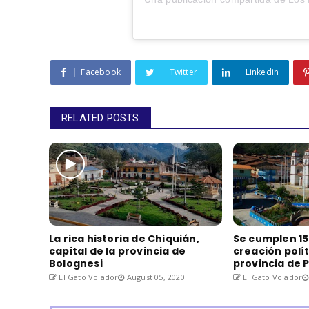
Facebook
Twitter
Linkedin
RELATED POSTS
La rica historia de Chiquián,
Se cumplen 15
capital de la provincia de
creación polít
Bolognesi
provincia de 
El Gato Volador
August 05, 2020
El Gato Volador