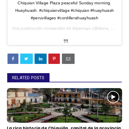
Chiquian Village Plaza peaceful Sunday morning.
Huayhuash. #chiquianvillage #chiquian #huayhuash
#peruvillages #cordillerahuayhuash
Una publicación compartida de
Alpamayo
(@llama_annie) el
RELATED POSTS
La rica historia de Chiquián, capital de la provincia